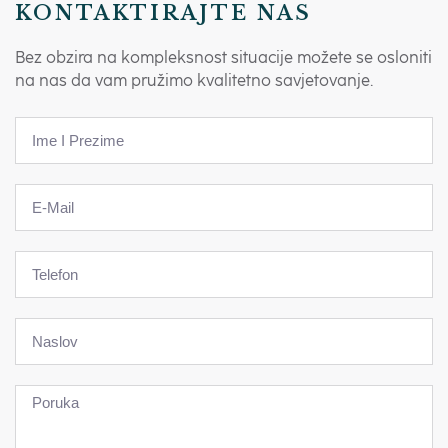
KONTAKTIRAJTE NAS
Bez obzira na kompleksnost situacije možete se osloniti
na nas da vam pružimo kvalitetno savjetovanje.
F
u
l
E
l
-
N
m
a
T
a
m
e
i
e
l
l
N
e
a
f
s
o
P
l
n
o
o
r
v