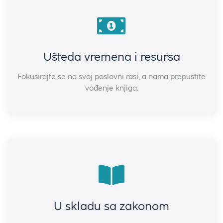
Ušteda vremena i resursa
Ušteda vremena i resursa
Fokusirajte se na svoj poslovni rasi, a nama prepustite
Fokusirajte se na svoj poslovni rasi, a nama prepustite
vođenje knjiga.
vođenje knjiga.
U skladu sa zakonom
U skladu sa zakonom