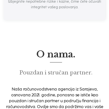
Izbjegnite nepotrebne rizike i kazne, čime ćete očuvati
Izbjegnite nepotrebne rizike i kazne, čime ćete očuvati
integritet vašeg poslovanja.
integritet vašeg poslovanja.
O nama.
Pouzdan i stručan partner.
Naša računovodstvena agencija iz Sarajeva,
osnovana 2021. godine, ponosno se ističe kao
pouzdan i stručan partner u području financija i
računovodstva. Ovdje smo da podržimo vas i vaše