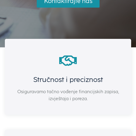
Kontaktirajte nas
Stručnost i preciznost
Stručnost i preciznost
Osiguravamo tačno vođenje financijskih zapisa,
Osiguravamo tačno vođenje financijskih zapisa,
izvještaja i poreza.
izvještaja i poreza.